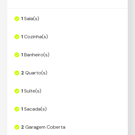
1
Sala(s)
1
Cozinha(s)
1
Banheiro(s)
2
Quarto(s)
1
Suíte(s)
1
Sacada(s)
2
Garagem Coberta