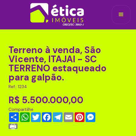
Terreno à venda, São
Vicente, ITAJAI - SC
TERRENO estaqueado
para galpão.
Ref.: 1234
R$ 5.500.000,00
Compartilhe
Share
WhatsApp
Twitter
Facebook
Telegram
Email
Pinterest
Messenger